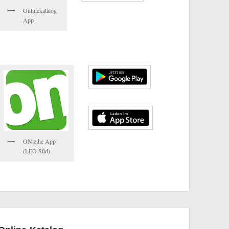
Onlinekatalog
App
ONleihe App
(LEO Süd)